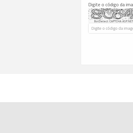
Digite o código da im
BotDetect CAPTCHA ASP.NET