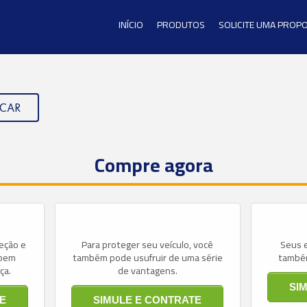
INÍCIO
PRODUTOS
SOLICITE UMA PROP
CAR
Compre agora
teção e
Para proteger seu veículo, você
Seus 
 bem
também pode usufruir de uma série
também
ça.
de vantagens.
SI
E
SIMULE E CONTRATE